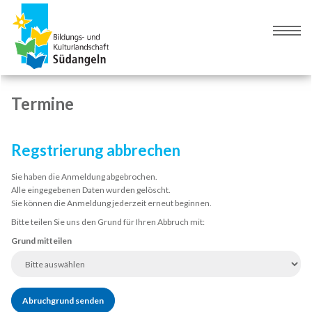
Zur
Zum
Navigation
Inhalt
Naviga
springen
springen
umsch
Termine
Regstrierung abbrechen
Sie haben die Anmeldung abgebrochen.
Alle eingegebenen Daten wurden gelöscht.
Sie können die Anmeldung jederzeit erneut beginnen.
Bitte teilen Sie uns den Grund für Ihren Abbruch mit:
Grund mitteilen