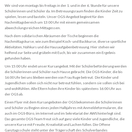
Wir sind von montags bis freitags in der 1. und in der 6. Stunde für unsere
Schülerinnen und Schüler da. Im Betreuungsraum finden die Kinder Zeit zu
spielen, lesen und basteln. Unser OGS-Angebot beginnt für den
Nachmittagsbereich um 13:00 Uhr mit einem gemeinsamen
abwechslungsreichen Mittagessen.
Nach dem solidarischen Abräumen der Tische beginnen die
Nachmittagskurse, wie zum Beispiel Koch- und Backkurse, diverse sportliche
Aktivitäten, Nähkurs und die Hausaufgabenbetreuung. Hier stehen wir
helfend zur Seite und grübeln mit Euch, bis wir zusammen ein Ergebnis
gefunden haben.
Um 15:00 Uhr endet unser Kursangebot. Mit der Schülerbeförderung werden
die Schülerinnen und Schüler nach Hause gebracht. Die OGS-Kinder, die bis
16:00 Uhr bei uns bleiben werden von Frau Ruge betreut. Die Kinder und
Jugendlichen sollen sich nicht nur betreut fühlen, sondern sie sollen sich bei
und wohlfühlen. Alle Eltern holen ihre Kinder bis spätestens 16:00 Uhr aus
der OGS ab.
Einen Flyer mit dem Kursangeboten der OGS bekommen die Schülerinnen
und Schüler zu Beginn eines jeden Halbjahres mit Anmeldeformularen, die
auch im OGS-Büro, im Internet und im Sekretariat der AWS hinterlegt sind.
Das gesamte OGS-Team freut sich auf ganz viele Kinder und Jugendliche, die
unsere Kurse mit Freude, Kreativität und Lachen füllen. Die Offene
Ganztagsschule steht unter der Trägerschaft des Schulverbandes