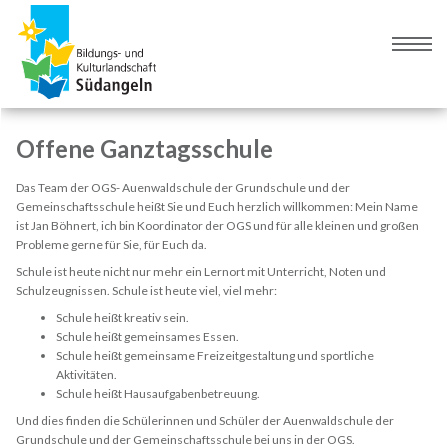
Zur
Zum
Navigation
Inhalt
Naviga
springen
springen
umsch
Offene Ganztagsschule
Das Team der OGS- Auenwaldschule der Grundschule und der
Gemeinschaftsschule heißt Sie und Euch herzlich willkommen: Mein Name
ist Jan Böhnert, ich bin Koordinator der OGS und für alle kleinen und großen
Probleme gerne für Sie, für Euch da.
Schule ist heute nicht nur mehr ein Lernort mit Unterricht, Noten und
Schulzeugnissen. Schule ist heute viel, viel mehr:
Schule heißt kreativ sein.
Schule heißt gemeinsames Essen.
Schule heißt gemeinsame Freizeitgestaltung und sportliche
Aktivitäten.
Schule heißt Hausaufgabenbetreuung.
Und dies finden die Schülerinnen und Schüler der Auenwaldschule der
Grundschule und der Gemeinschaftsschule bei uns in der OGS.