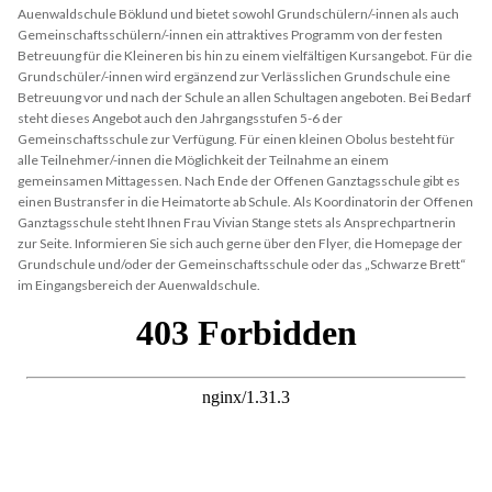
Auenwaldschule Böklund und bietet sowohl Grundschülern/-innen als auch
Gemeinschaftsschülern/-innen ein attraktives Programm von der festen
Betreuung für die Kleineren bis hin zu einem vielfältigen Kursangebot. Für die
Grundschüler/-innen wird ergänzend zur Verlässlichen Grundschule eine
Betreuung vor und nach der Schule an allen Schultagen angeboten. Bei Bedarf
steht dieses Angebot auch den Jahrgangsstufen 5-6 der
Gemeinschaftsschule zur Verfügung. Für einen kleinen Obolus besteht für
alle Teilnehmer/-innen die Möglichkeit der Teilnahme an einem
gemeinsamen Mittagessen. Nach Ende der Offenen Ganztagsschule gibt es
einen Bustransfer in die Heimatorte ab Schule. Als Koordinatorin der Offenen
Ganztagsschule steht Ihnen Frau Vivian Stange stets als Ansprechpartnerin
zur Seite. Informieren Sie sich auch gerne über den Flyer, die Homepage der
Grundschule und/oder der Gemeinschaftsschule oder das „Schwarze Brett“
im Eingangsbereich der Auenwaldschule.