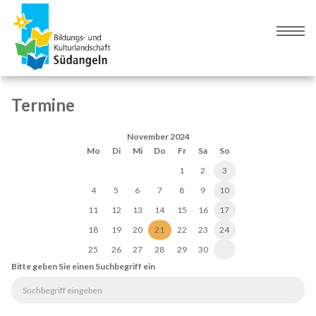
Zur
Zum
Navigation
Inhalt
Naviga
springen
springen
umsch
Termine
November 2024
Mo
Di
Mi
Do
Fr
Sa
So
1
2
3
4
5
6
7
8
9
10
11
12
13
14
15
16
17
18
19
20
21
22
23
24
25
26
27
28
29
30
Bitte geben Sie einen Suchbegriff ein