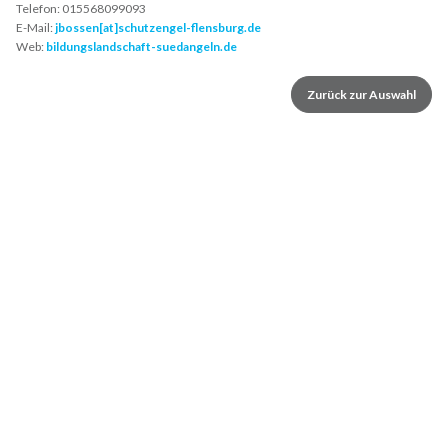
Telefon:
015568099093
E-Mail:
jbossen[at]schutzengel-flensburg.de
Web:
bildungslandschaft-suedangeln.de
Zurück zur Auswahl