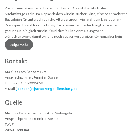
Zusammen ist immer schöner als alleine! Das soll das Motto des
Nachmittages sein. Im Gepäck haben wir ein Bücher-Kino, eine oder mehrere
Basteleien für unterschiedliche Altersgruppen, vielleicht ein Lied oder ein
Kreisspiel. Es soll bunt und lustig für alle werden. Jeder bringt bitte eine
gesunde Kleinigkeit für ein Picknick mit. Eine Anmeldung wäre
wünschenswert, damit wir uns noch besser vorbereiten können, aber kein
Muss!
Zeige mehr
Kontakt
Mobiles Familienzentrum
Ansprechpartner:
Jennifer Bossen
Telefon:
015568099093
E-Mail:
jbossen[at]schutzengel-flensburg.de
Quelle
Mobiles Familienzentrum Amt Südangeln
Ansprechpartner:
Jennifer Bossen
Toft 7
24860 Böklund