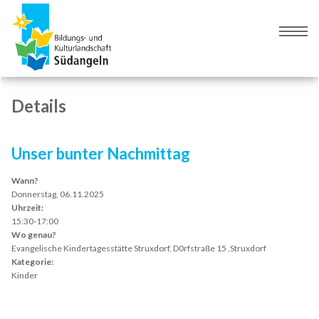
Zur
Zum
Navigation
Inhalt
Naviga
springen
springen
umsch
Details
Unser bunter Nachmittag
Wann?
Donnerstag, 06.11.2025
Uhrzeit:
15:30-17:00
Wo genau?
Evangelische Kindertagesstätte Struxdorf, D0rfstraße 15 ,Struxdorf
Kategorie:
Kinder