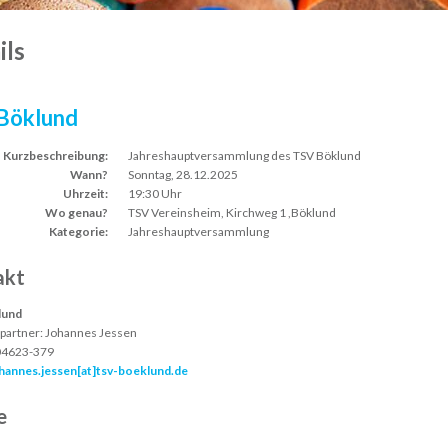
ils
Böklund
Kurzbeschreibung:
Jahreshauptversammlung des TSV Böklund
Wann?
Sonntag, 28.12.2025
Uhrzeit:
19:30 Uhr
Wo genau?
TSV Vereinsheim, Kirchweg 1 ,Böklund
Kategorie:
Jahreshauptversammlung
akt
lund
partner:
Johannes Jessen
04623-379
hannes.jessen[at]tsv-boeklund.de
e