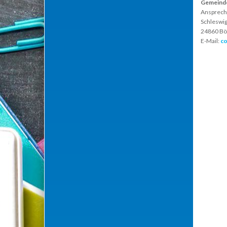
Gemeind
Ansprech
Schleswig
24860 Bö
E-Mail:
co