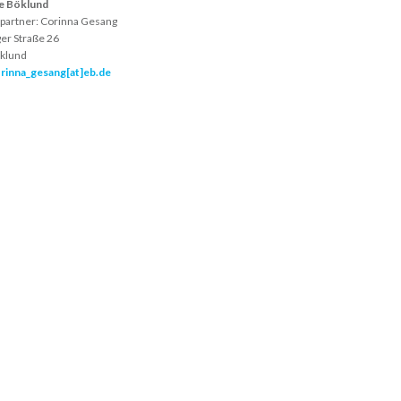
e Böklund
partner:
Corinna Gesang
er Straße 26
klund
rinna_gesang[at]eb.de