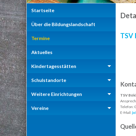
Startseite
Deta
Über die Bildungslandschaft
TSV 
Termine
Aktuelles
Kindertagesstätten
Schulstandorte
Kont
Weitere Einrichtungen
TSV Bök
Ansprech
Telefon:
Vereine
E-Mail:
jo
Quell