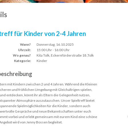
ils
treff für Kinder von 2-4 Jahren
Wann?
Donnerstag, 16.10.2025
Uhrzeit:
15:00 Uhr - 16:00 Uhr
Wo genau?
Kita Tolk, Eckernförderstraße 18 ,Tolk
Kategorie:
Kinder
eschreibung
Eltern mit Kindern zwischen 2 und 4 Jahren. Während die Kleinen
sicheren und fröhlichen Umgebung mit Gleichaltrigen spielen,
und entdecken, könnt ihr als Eltern die Gelegenheit nutzen,
ntspannter Atmosphäre auszutauschen. Unser Spieltreff bietet
 spannende Spielmöglichkeiten für die Kinder, sondern auch
wertvolle Gespräche und neue Bekanntschaften unter euch
ommt vorbei und erlebt gemeinsam mit eurem Kind eine schöne
 Angebot wird von Jenny Bossen begleitet.