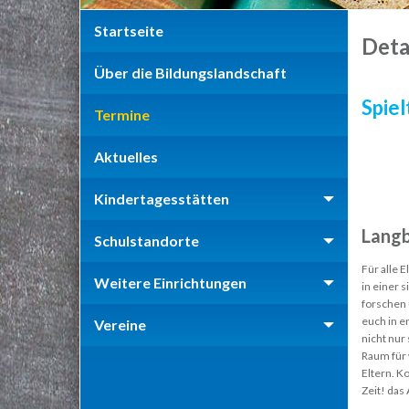
Startseite
Deta
Über die Bildungslandschaft
Spiel
Termine
Aktuelles
Kindertagesstätten
Langb
Schulstandorte
Für alle 
Weitere Einrichtungen
in einer 
forschen 
euch in e
Vereine
nicht nur
Raum für 
Eltern. K
Zeit! das