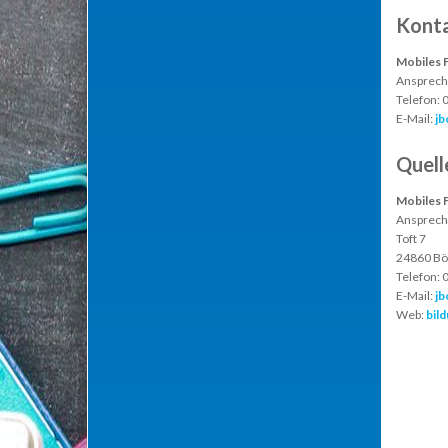
Kont
Mobiles 
Ansprech
Telefon:
E-Mail:
jb
Quell
Mobiles 
Ansprech
Toft 7
24860 Bö
Telefon:
E-Mail:
jb
Web:
bil