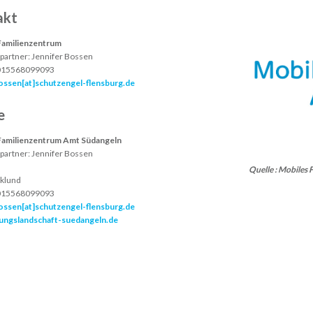
akt
Familienzentrum
partner:
Jennifer Bossen
015568099093
ossen[at]schutzengel-flensburg.de
e
Familienzentrum Amt Südangeln
partner:
Jennifer Bossen
Quelle : Mobiles
klund
015568099093
ossen[at]schutzengel-flensburg.de
dungslandschaft-suedangeln.de