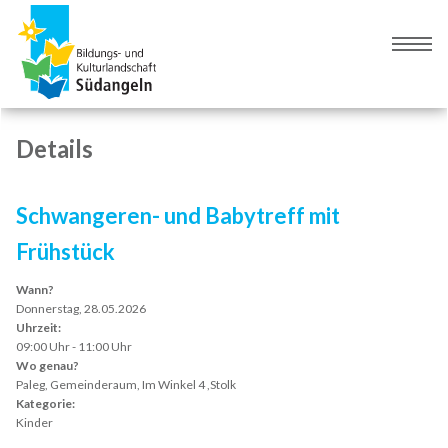
Zur
Zum
Navigation
Inhalt
Naviga
springen
springen
umsch
Details
Schwangeren- und Babytreff mit
Frühstück
Wann?
Donnerstag, 28.05.2026
Uhrzeit:
09:00 Uhr - 11:00 Uhr
Wo genau?
Paleg, Gemeinderaum, Im Winkel 4 ,Stolk
Kategorie:
Kinder