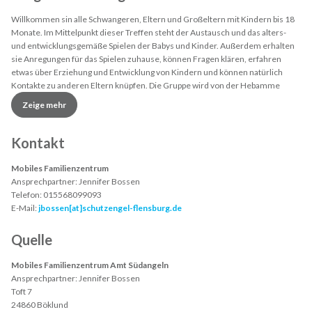
Willkommen sin alle Schwangeren, Eltern und Großeltern mit Kindern bis 18
Monate. Im Mittelpunkt dieser Treffen steht der Austausch und das alters-
und entwicklungsgemäße Spielen der Babys und Kinder. Außerdem erhalten
sie Anregungen für das Spielen zuhause, können Fragen klären, erfahren
etwas über Erziehung und Entwicklung von Kindern und können natürlich
Kontakte zu anderen Eltern knüpfen. Die Gruppe wird von der Hebamme
Lisemarie Boeck begleitet.
Zeige mehr
Kontakt
Mobiles Familienzentrum
Ansprechpartner:
Jennifer Bossen
Telefon:
015568099093
E-Mail:
jbossen[at]schutzengel-flensburg.de
Quelle
Mobiles Familienzentrum Amt Südangeln
Ansprechpartner:
Jennifer Bossen
Toft 7
24860 Böklund