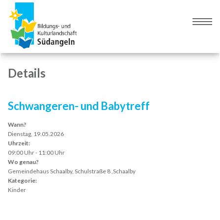
Zur
Zum
Navigation
Inhalt
Naviga
springen
springen
umsch
Details
Schwangeren- und Babytreff
Wann?
Dienstag, 19.05.2026
Uhrzeit:
09:00 Uhr - 11:00 Uhr
Wo genau?
Gemeindehaus Schaalby, Schulstraße 8 ,Schaalby
Kategorie:
Kinder