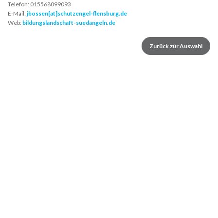
Telefon:
015568099093
E-Mail:
jbossen[at]schutzengel-flensburg.de
Web:
bildungslandschaft-suedangeln.de
Zurück zur Auswahl