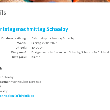
ils
rtstagsnachmittag Schaalby
Kurzbeschreibung:
Geburtstagsnachmittag Schaalby
Wann?
Freitag, 29.05.2026
Uhrzeit:
15.00 Uhr
Wo genau?
Dorfgemeinschaftszentrum Schaalby, Schulstraße 8 ,Schaal
Kategorie:
Kirche
e
 Schaalby
partner:
Yvonne Dietz-Korsawe
6
haalby
onne.dietz[at]idfabrik.de