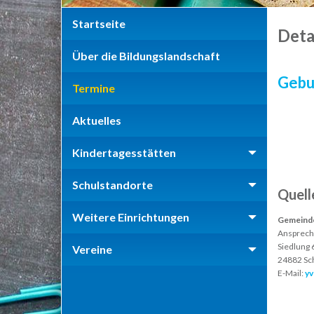
Startseite
Deta
Über die Bildungslandschaft
Gebu
Termine
Aktuelles
Kindertagesstätten
Schulstandorte
Quell
Weitere Einrichtungen
Gemeinde
Ansprech
Siedlung 
Vereine
24882 Sc
E-Mail:
yv