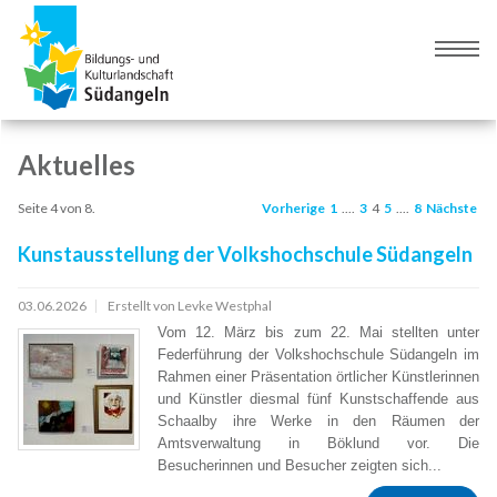
Zur
Zum
Navigation
Inhalt
Naviga
springen
springen
umsch
Aktuelles
Seite 4 von 8.
Vorherige
1
....
3
4
5
....
8
Nächste
Kunstausstellung der Volkshochschule Südangeln
03.06.2026
Erstellt von Levke Westphal
Vom 12. März bis zum 22. Mai stellten unter
Federführung der Volkshochschule Südangeln im
Rahmen einer Präsentation örtlicher Künstlerinnen
und Künstler diesmal fünf Kunstschaffende aus
Schaalby ihre Werke in den Räumen der
Amtsverwaltung in Böklund vor. Die
Besucherinnen und Besucher zeigten sich...