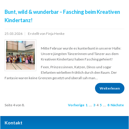
Bunt, wild & wunderbar – Fasching beim Kreativen
Kindertanz!
25.03.2026
Erstellt von Finja Henke
Mitte Februar wurde es kunterbunt in unserer Halle:
Unsere jüngsten Tänzerinnen und Tänzer aus dem
Kreativen Kindertanz haben Fasching gefeiert!
Feen, Prinzessinnen, Katzen, Dinos und sogar
Elefanten wirbelten fröhlich durch den Raum. Der
Fantasie waren keine Grenzen gesetzt und überall sah man...
Weiterlesen
Seite 4 von 8.
Vorherige
1
....
3
4
5
....
8
Nächste
Kontakt