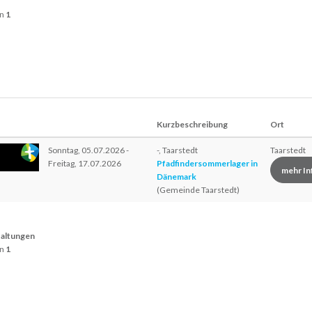
n
1
Kurzbeschreibung
Ort
Sonntag, 05.07.2026 -
-, Taarstedt
Taarstedt
Freitag, 17.07.2026
Pfadfindersommerlager in
mehr In
Dänemark
(Gemeinde Taarstedt)
taltungen
n
1