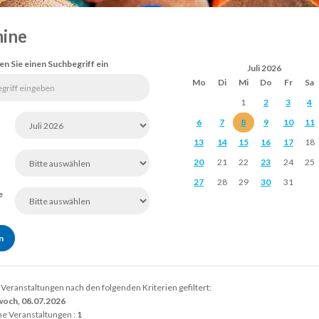
ine
en Sie einen Suchbegriff ein
Juli 2026
Mo
Di
Mi
Do
Fr
Sa
1
2
3
4
6
7
8
9
10
11
13
14
15
16
17
18
20
21
22
23
24
25
27
28
29
30
31
e
 Veranstaltungen nach den folgenden Kriterien gefiltert:
woch, 08.07.2026
e Veranstaltungen :
1