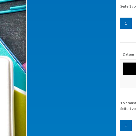
Seite
1
vo
1
Datum
1 Verans
Seite
1
vo
1