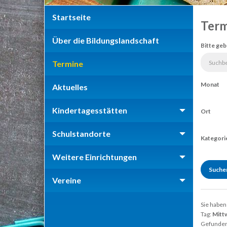
Startseite
Term
Über die Bildungslandschaft
Bitte geb
Termine
Monat
Aktuelles
Kindertagesstätten
Ort
Schulstandorte
Kategori
Weitere Einrichtungen
Vereine
Sie haben
Tag:
Mitt
Gefunden