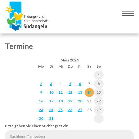
Zur
Zum
Navigation
Inhalt
Naviga
springen
springen
umsch
Termine
März 2026
Mo
Di
Mi
Do
Fr
Sa
So
1
2
3
4
5
6
7
8
9
10
11
12
13
14
15
16
17
18
19
20
21
22
23
24
25
26
27
28
29
30
31
Bitte geben Sie einen Suchbegriff ein