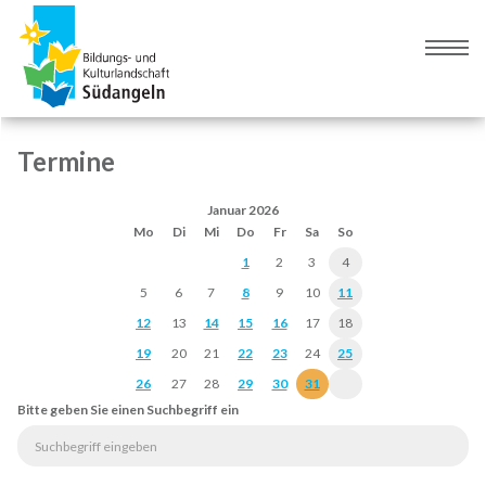
Zur
Zum
Navigation
Inhalt
Naviga
springen
springen
umsch
Termine
Januar 2026
Mo
Di
Mi
Do
Fr
Sa
So
1
2
3
4
5
6
7
8
9
10
11
12
13
14
15
16
17
18
19
20
21
22
23
24
25
26
27
28
29
30
31
Bitte geben Sie einen Suchbegriff ein