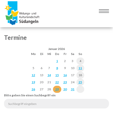
Zur
Zum
Navigation
Inhalt
Naviga
springen
springen
umsch
Termine
Januar 2026
Mo
Di
Mi
Do
Fr
Sa
So
1
2
3
4
5
6
7
8
9
10
11
12
13
14
15
16
17
18
19
20
21
22
23
24
25
26
27
28
29
30
31
Bitte geben Sie einen Suchbegriff ein