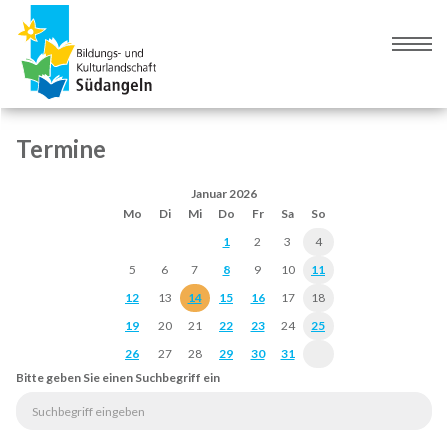
Zur
Zum
Navigation
Inhalt
Naviga
springen
springen
umsch
Termine
Januar 2026
Mo
Di
Mi
Do
Fr
Sa
So
1
2
3
4
5
6
7
8
9
10
11
12
13
14
15
16
17
18
19
20
21
22
23
24
25
26
27
28
29
30
31
Bitte geben Sie einen Suchbegriff ein