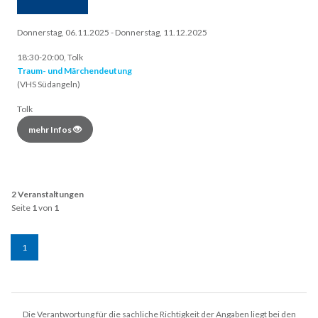
Donnerstag, 06.11.2025 - Donnerstag, 11.12.2025
18:30-20:00, Tolk
Traum- und Märchendeutung
(VHS Südangeln)
Tolk
mehr Infos
2 Veranstaltungen
Seite
1
von
1
1
Die Verantwortung für die sachliche Richtigkeit der Angaben liegt bei den