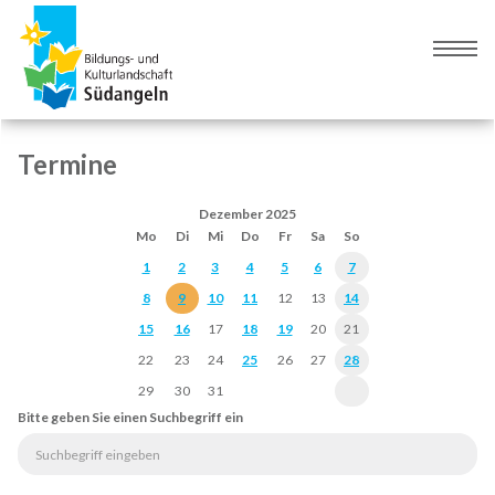
Zur
Zum
Navigation
Inhalt
Naviga
springen
springen
umsch
Termine
Dezember 2025
Mo
Di
Mi
Do
Fr
Sa
So
1
2
3
4
5
6
7
8
9
10
11
12
13
14
15
16
17
18
19
20
21
22
23
24
25
26
27
28
29
30
31
Bitte geben Sie einen Suchbegriff ein