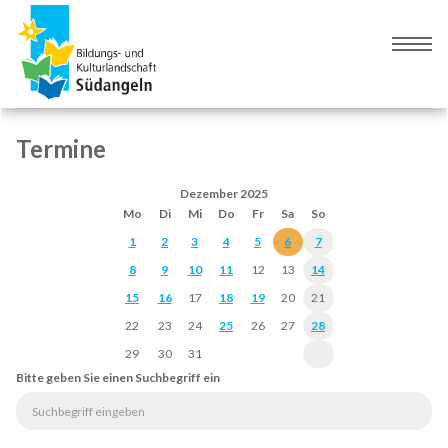
Zur
Zum
Navigation
Inhalt
Naviga
springen
springen
umsch
Termine
Dezember 2025
Mo
Di
Mi
Do
Fr
Sa
So
1
2
3
4
5
6
7
8
9
10
11
12
13
14
15
16
17
18
19
20
21
22
23
24
25
26
27
28
29
30
31
Bitte geben Sie einen Suchbegriff ein