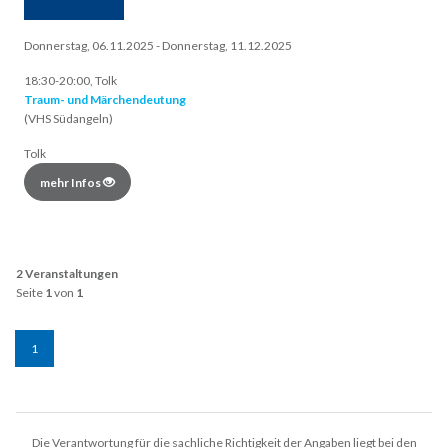
Donnerstag, 06.11.2025 - Donnerstag, 11.12.2025
18:30-20:00, Tolk
Traum- und Märchendeutung
(VHS Südangeln)
Tolk
mehr Infos
2 Veranstaltungen
Seite
1
von
1
1
Die Verantwortung für die sachliche Richtigkeit der Angaben liegt bei den