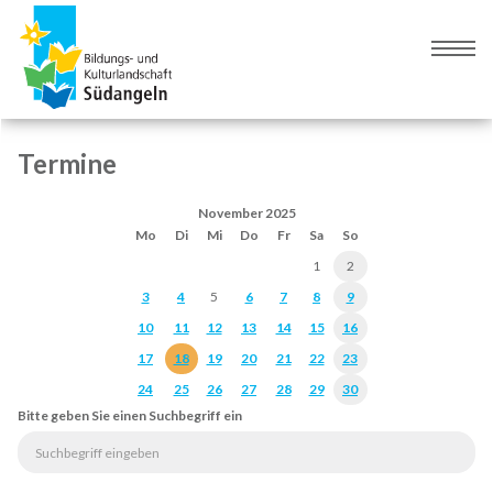
Zur
Zum
Navigation
Inhalt
Naviga
springen
springen
umsch
Termine
November 2025
Mo
Di
Mi
Do
Fr
Sa
So
1
2
3
4
5
6
7
8
9
10
11
12
13
14
15
16
17
18
19
20
21
22
23
24
25
26
27
28
29
30
Bitte geben Sie einen Suchbegriff ein