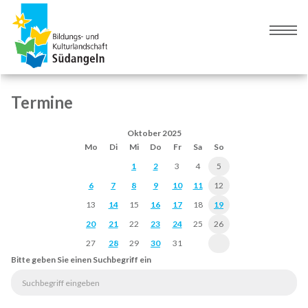
Zur
Zum
Navigation
Inhalt
Naviga
springen
springen
umsch
Termine
Oktober 2025
Mo
Di
Mi
Do
Fr
Sa
So
1
2
3
4
5
6
7
8
9
10
11
12
13
14
15
16
17
18
19
20
21
22
23
24
25
26
27
28
29
30
31
Bitte geben Sie einen Suchbegriff ein