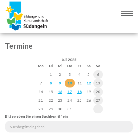
Zur
Zum
Navigation
Inhalt
Naviga
springen
springen
umsch
Termine
Juli 2025
Mo
Di
Mi
Do
Fr
Sa
So
1
2
3
4
5
6
7
8
9
10
11
12
13
14
15
16
17
18
19
20
21
22
23
24
25
26
27
28
29
30
31
Bitte geben Sie einen Suchbegriff ein