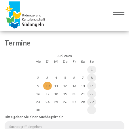
Zur
Zum
Navigation
Inhalt
Naviga
springen
springen
umsch
Termine
Juni 2025
Mo
Di
Mi
Do
Fr
Sa
So
1
2
3
4
5
6
7
8
9
10
11
12
13
14
15
16
17
18
19
20
21
22
23
24
25
26
27
28
29
30
Bitte geben Sie einen Suchbegriff ein