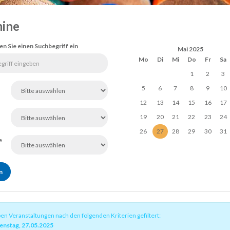
ine
en Sie einen Suchbegriff ein
Mai 2025
Mo
Di
Mi
Do
Fr
Sa
1
2
3
5
6
7
8
9
10
12
13
14
15
16
17
19
20
21
22
23
24
26
27
28
29
30
31
e
ben Veranstaltungen nach den folgenden Kriterien gefiltert:
enstag, 27.05.2025