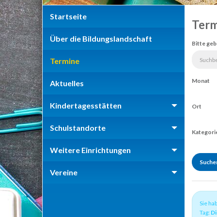
Startseite
Term
Über die Bildungslandschaft
Bitte geb
Termine
Monat
Aktuelles
Kindertagesstätten
Ort
Schulstandorte
Kategori
Weitere Einrichtungen
Vereine
Sie ha
Tag:
Di