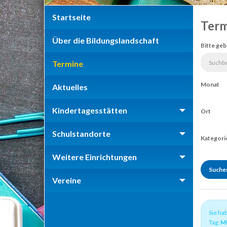
Startseite
Term
Über die Bildungslandschaft
Bitte geb
Termine
Monat
Aktuelles
Kindertagesstätten
Ort
Schulstandorte
Kategori
Weitere Einrichtungen
Vereine
Sie ha
Tag:
Mi