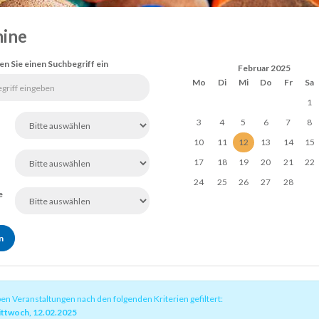
ine
en Sie einen Suchbegriff ein
Februar 2025
Mo
Di
Mi
Do
Fr
Sa
1
3
4
5
6
7
8
10
11
12
13
14
15
17
18
19
20
21
22
24
25
26
27
28
e
ben Veranstaltungen nach den folgenden Kriterien gefiltert:
ttwoch, 12.02.2025