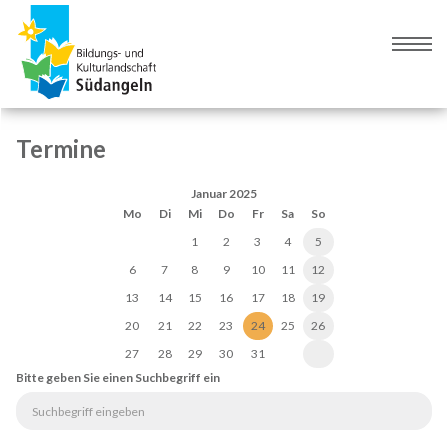
Zur
Zum
Navigation
Inhalt
Naviga
springen
springen
umsch
Termine
Januar 2025
Mo
Di
Mi
Do
Fr
Sa
So
1
2
3
4
5
6
7
8
9
10
11
12
13
14
15
16
17
18
19
20
21
22
23
24
25
26
27
28
29
30
31
Bitte geben Sie einen Suchbegriff ein