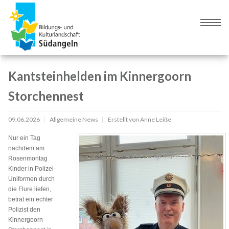
Zur
Zum
Navigation
Inhalt
Naviga
springen
springen
umsch
Kantsteinhelden im Kinnergoorn
Storchennest
09.06.2026
Allgemeine News
Erstellt von
Anne Leiße
Nur ein Tag
nachdem am
Rosenmontag
Kinder in Polizei-
Uniformen durch
die Flure liefen,
betrat ein echter
Polizist den
Kinnergoorn