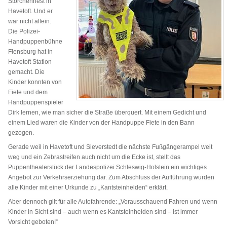
Storchennest in
Havetoft. Und er
war nicht allein.
Die Polizei-
Handpuppenbühne
Flensburg hat in
Havetoft Station
gemacht. Die
Kinder konnten von
Fiete und dem
Handpuppenspieler
Dirk lernen, wie man sicher die Straße überquert. Mit einem Gedicht und
einem Lied waren die Kinder von der Handpuppe Fiete in den Bann
gezogen.
Gerade weil in Havetoft und Sieverstedt die nächste Fußgängerampel weit
weg und ein Zebrastreifen auch nicht um die Ecke ist, stellt das
Puppentheaterstück der Landespolizei Schleswig-Holstein ein wichtiges
Angebot zur Verkehrserziehung dar. Zum Abschluss der Aufführung wurden
alle Kinder mit einer Urkunde zu „Kantsteinhelden“ erklärt.
Aber dennoch gilt für alle Autofahrende: „Vorausschauend Fahren und wenn
Kinder in Sicht sind – auch wenn es Kantsteinhelden sind – ist immer
Vorsicht geboten!“