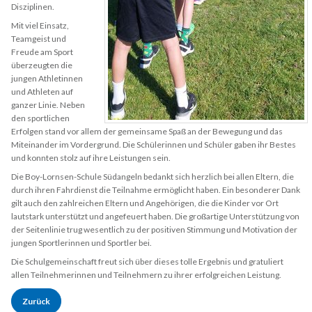
Disziplinen.
Mit viel Einsatz,
Teamgeist und
Freude am Sport
überzeugten die
jungen Athletinnen
und Athleten auf
ganzer Linie. Neben
den sportlichen
Erfolgen stand vor allem der gemeinsame Spaß an der Bewegung und das
Miteinander im Vordergrund. Die Schülerinnen und Schüler gaben ihr Bestes
und konnten stolz auf ihre Leistungen sein.
Die Boy-Lornsen-Schule Südangeln bedankt sich herzlich bei allen Eltern, die
durch ihren Fahrdienst die Teilnahme ermöglicht haben. Ein besonderer Dank
gilt auch den zahlreichen Eltern und Angehörigen, die die Kinder vor Ort
lautstark unterstützt und angefeuert haben. Die großartige Unterstützung von
der Seitenlinie trug wesentlich zu der positiven Stimmung und Motivation der
jungen Sportlerinnen und Sportler bei.
Die Schulgemeinschaft freut sich über dieses tolle Ergebnis und gratuliert
allen Teilnehmerinnen und Teilnehmern zu ihrer erfolgreichen Leistung.
Zurück