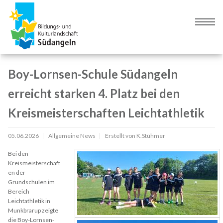
Zur
Zum
Navigation
Inhalt
Naviga
springen
springen
umsch
Boy-Lornsen-Schule Südangeln
erreicht starken 4. Platz bei den
Kreismeisterschaften Leichtathletik
05.06.2026
Allgemeine News
Erstellt von
K.Stühmer
Bei den
Kreismeisterschaft
en der
Grundschulen im
Bereich
Leichtathletik in
Munkbrarup zeigte
die Boy-Lornsen-