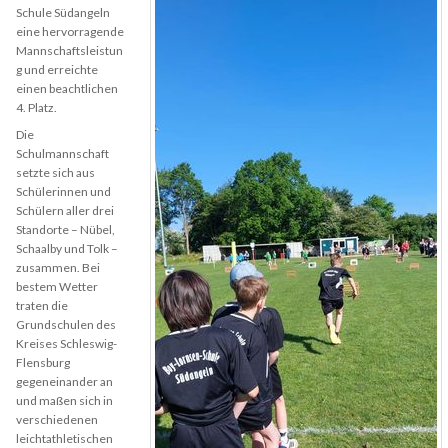
Schule Südangeln
eine hervorragende
Mannschaftsleistun
g und erreichte
einen beachtlichen
4. Platz.
Die
Schulmannschaft
setzte sich aus
Schülerinnen und
Schülern aller drei
Standorte – Nübel,
Schaalby und Tolk –
zusammen. Bei
bestem Wetter
traten die
Grundschulen des
Kreises Schleswig-
Flensburg
gegeneinander an
und maßen sich in
verschiedenen
leichtathletischen